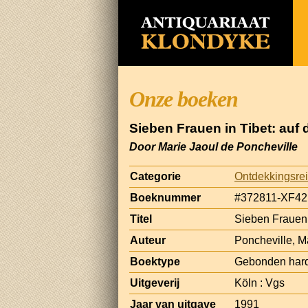
Onze boeken
Sieben Frauen in Tibet: auf
Door Marie Jaoul de Poncheville
Categorie
Ontdekkingsrei
Boeknummer
#372811-XF42
Titel
Sieben Frauen 
Auteur
Poncheville, M
Boektype
Gebonden hard
Uitgeverij
Köln : Vgs
Jaar van uitgave
1991