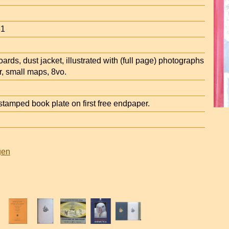
31
oards, dust jacket, illustrated with (full page) photographs
r, small maps, 8vo.
tamped book plate on first free endpaper.
gen