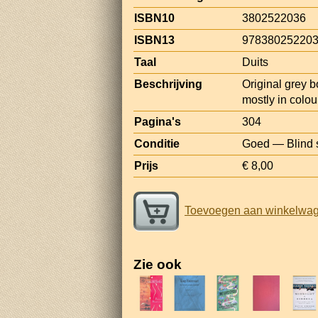
ISBN10
3802522036
ISBN13
97838025220
Taal
Duits
Beschrijving
Original grey b
mostly in colou
Pagina's
304
Conditie
Goed — Blind s
Prijs
€ 8,00
Toevoegen aan winkelwa
Zie ook