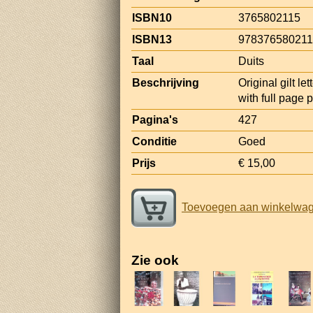
ISBN10
3765802115
ISBN13
97837658021
Taal
Duits
Beschrijving
Original gilt le
with full page 
Pagina's
427
Conditie
Goed
Prijs
€ 15,00
Toevoegen aan winkelwa
Zie ook