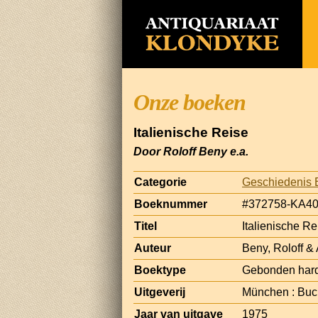
Onze boeken
Italienische Reise
Door Roloff Beny e.a.
Categorie
Geschiedenis 
Boeknummer
#372758-KA4
Titel
Italienische Re
Auteur
Beny, Roloff &
Boektype
Gebonden hard
Uitgeverij
München : Buc
Jaar van uitgave
1975