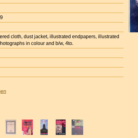
19
ttered cloth, dust jacket, illustrated endpapers, illustrated
photographs in colour and b/w, 4to.
gen