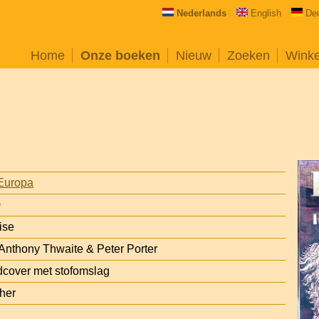
Nederlands
English
De
Home
Onze boeken
Nieuw
Zoeken
Wink
Europa
0
ise
 Anthony Thwaite & Peter Porter
cover met stofomslag
her