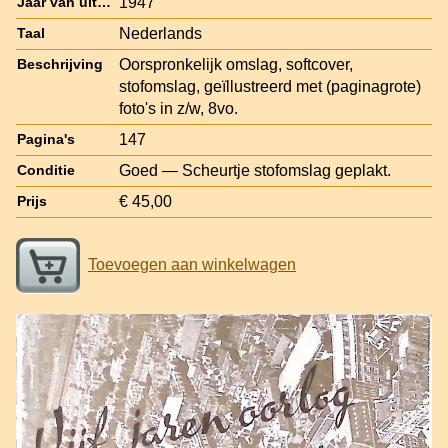
1947
Jaar van uitgave
Nederlands
Taal
Oorspronkelijk omslag, softcover,
Beschrijving
stofomslag, geïllustreerd met (paginagrote)
foto's in z/w, 8vo.
147
Pagina's
Goed — Scheurtje stofomslag geplakt.
Conditie
€ 45,00
Prijs
Toevoegen aan winkelwagen