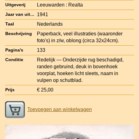
Leeuwarden : Realta
Uitgeverij
1941
Jaar van uitgave
Nederlands
Taal
Paperback, veel illustraties (waaronder
Beschrijving
foto's) in z/w, oblong (circa 32x24cm).
133
Pagina's
Redelijk — Onderzijde rug beschadigd,
Conditie
randen gebruind, deuk in bovenhoek
voorplat, hoeken licht sleets, naam in
vulpen op schutblad.
€ 25,00
Prijs
Toevoegen aan winkelwagen