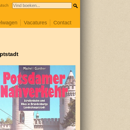
utsch
elwagen
Vacatures
Contact
ptstadt