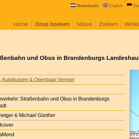
Nederlands
English
De
Home
Onze boeken
Nieuw
Zoeken
Wink
aßenbahn und Obus in Brandenburgs Landeshau
s, Autobussen & Openbaar Vervoer
5
verkehr: Straßenbahn und Obus in Brandenburgs
adt
ietger & Michael Günther
dcover
raMond