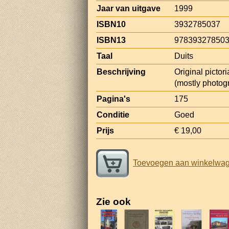
Jaar van uitgave
1999
ISBN10
3932785037
ISBN13
97839327850
Taal
Duits
Beschrijving
Original pictor
(mostly photogr
Pagina's
175
Conditie
Goed
Prijs
€ 19,00
Toevoegen aan winkelwa
Zie ook