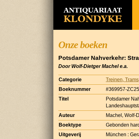
Onze boeken
Potsdamer Nahverkehr: Str
Door Wolf-Dietger Machel e.a.
Categorie
Treinen, Tram
Boeknummer
#369957-ZC2
Titel
Potsdamer Nah
Landeshauptst
Auteur
Machel, Wolf-D
Boektype
Gebonden har
Uitgeverij
München : Ge