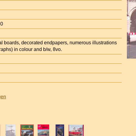
30
ial boards, decorated endpapers, numerous illustrations
aphs) in colour and b/w, 8vo.
gen