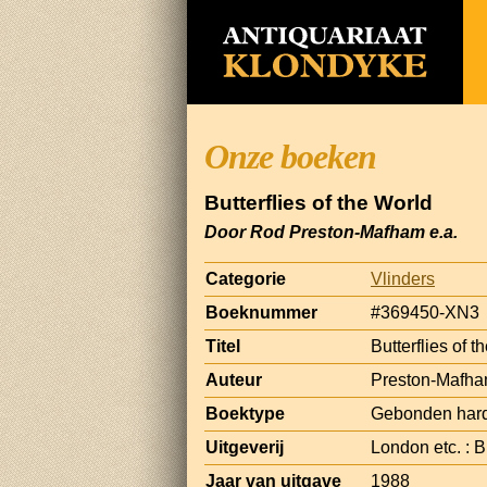
Onze boeken
Butterflies of the World
Door Rod Preston-Mafham e.a.
Categorie
Vlinders
Boeknummer
#369450-XN3
Titel
Butterflies of t
Auteur
Preston-Mafha
Boektype
Gebonden hard
Uitgeverij
London etc. : B
Jaar van uitgave
1988