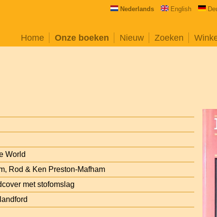
Nederlands
English
De
Home
Onze boeken
Nieuw
Zoeken
Wink
he World
m, Rod & Ken Preston-Mafham
cover met stofomslag
landford