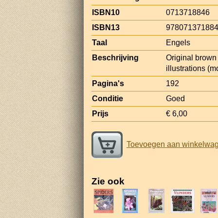
ISBN10
0713718846
ISBN13
97807137188
Taal
Engels
Beschrijving
Original brown 
illustrations (
Pagina's
192
Conditie
Goed
Prijs
€ 6,00
Toevoegen aan winkelwa
Zie ook