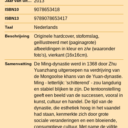
2013
Jaar van uitgave
9078653418
ISBN10
9789078653417
ISBN13
Nederlands
Taal
Originele hardcover, stofomslag,
Beschrijving
geïllustreerd met (paginagrote)
afbeeldingen in kleur en z/w (waaronder
foto's), vierkant (16x16cm).
De Ming-dynastie werd in 1368 door Zhu
Samenvatting
Yuanzhang uitgeroepen na verdrijving van
de Mongoolse khans van de Yuan-dynastie.
Ming - letterlijk: 'schitterend' - zou langdurig
en stabiel blijken te zijn. De tentoonstelling
geeft een beeld van de successen, vooral in
kunst, cultuur en handel. De tijd van de
dynastie, die esthetiek hoog in het vaandel
had staan, kenmerkte zich door grote
sociale veranderingen en een bloeiende,
consumptieve cultuur. Met name de vijfde