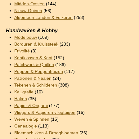
Midden-Oosten
(144)
Nieuw-Guinea
(56)
Algemeen Landen & Volkeren
(253)
Handwerken & Hobby
Modelbouw
(169)
Borduren & Kruissteek
(203)
Frivolité
(3)
Kantklossen & Kant
(152)
Patchwork & Quilten
(186)
Poppen & Poppenhuizen
(117)
Patronen & Naaien
(24)
Tekenen & Schilderen
(308)
Kalligrafie
(10)
Haken
(35)
Papier & Origami
(177)
Vliegers & Papieren vliegtuigen
(16)
Weven & Spinnen
(15)
Genealogie
(113)
Bloemschikken & Droogbloemen
(36)