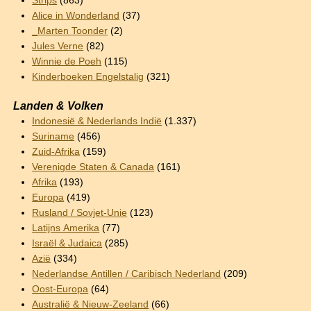
Strips
(863)
Alice in Wonderland
(37)
_Marten Toonder
(2)
Jules Verne
(82)
Winnie de Poeh
(115)
Kinderboeken Engelstalig
(321)
Landen & Volken
Indonesië & Nederlands Indië
(1.337)
Suriname
(456)
Zuid-Afrika
(159)
Verenigde Staten & Canada
(161)
Afrika
(193)
Europa
(419)
Rusland / Sovjet-Unie
(123)
Latijns Amerika
(77)
Israël & Judaica
(285)
Azië
(334)
Nederlandse Antillen / Caribisch Nederland
(209)
Oost-Europa
(64)
Australië & Nieuw-Zeeland
(66)