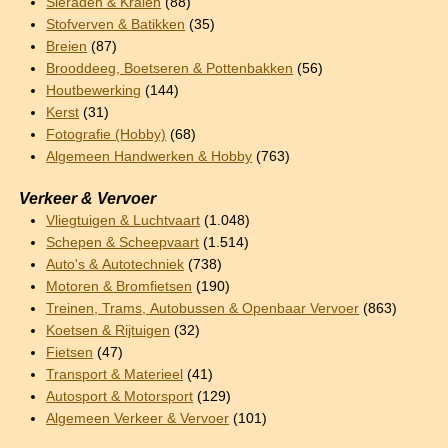
Sieraden & Kralen
(88)
Stofverven & Batikken
(35)
Breien
(87)
Brooddeeg, Boetseren & Pottenbakken
(56)
Houtbewerking
(144)
Kerst
(31)
Fotografie (Hobby)
(68)
Algemeen Handwerken & Hobby
(763)
Verkeer & Vervoer
Vliegtuigen & Luchtvaart
(1.048)
Schepen & Scheepvaart
(1.514)
Auto's & Autotechniek
(738)
Motoren & Bromfietsen
(190)
Treinen, Trams, Autobussen & Openbaar Vervoer
(863)
Koetsen & Rijtuigen
(32)
Fietsen
(47)
Transport & Materieel
(41)
Autosport & Motorsport
(129)
Algemeen Verkeer & Vervoer
(101)