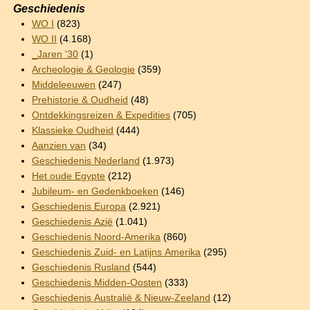
Geschiedenis
WO I
(823)
WO II
(4.168)
_Jaren '30
(1)
Archeologie & Geologie
(359)
Middeleeuwen
(247)
Prehistorie & Oudheid
(48)
Ontdekkingsreizen & Expedities
(705)
Klassieke Oudheid
(444)
Aanzien van
(34)
Geschiedenis Nederland
(1.973)
Het oude Egypte
(212)
Jubileum- en Gedenkboeken
(146)
Geschiedenis Europa
(2.921)
Geschiedenis Azië
(1.041)
Geschiedenis Noord-Amerika
(860)
Geschiedenis Zuid- en Latijns Amerika
(295)
Geschiedenis Rusland
(544)
Geschiedenis Midden-Oosten
(333)
Geschiedenis Australië & Nieuw-Zeeland
(12)