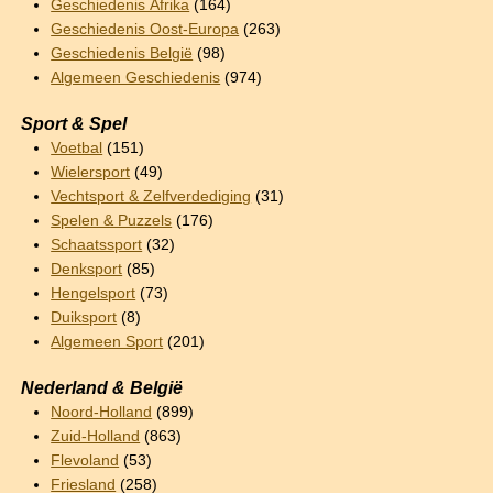
Geschiedenis Afrika
(164)
Geschiedenis Oost-Europa
(263)
Geschiedenis België
(98)
Algemeen Geschiedenis
(974)
Sport & Spel
Voetbal
(151)
Wielersport
(49)
Vechtsport & Zelfverdediging
(31)
Spelen & Puzzels
(176)
Schaatssport
(32)
Denksport
(85)
Hengelsport
(73)
Duiksport
(8)
Algemeen Sport
(201)
Nederland & België
Noord-Holland
(899)
Zuid-Holland
(863)
Flevoland
(53)
Friesland
(258)