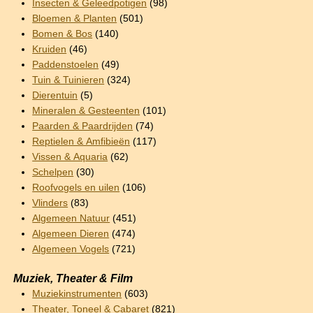
Insecten & Geleedpotigen
(98)
Bloemen & Planten
(501)
Bomen & Bos
(140)
Kruiden
(46)
Paddenstoelen
(49)
Tuin & Tuinieren
(324)
Dierentuin
(5)
Mineralen & Gesteenten
(101)
Paarden & Paardrijden
(74)
Reptielen & Amfibieën
(117)
Vissen & Aquaria
(62)
Schelpen
(30)
Roofvogels en uilen
(106)
Vlinders
(83)
Algemeen Natuur
(451)
Algemeen Dieren
(474)
Algemeen Vogels
(721)
Muziek, Theater & Film
Muziekinstrumenten
(603)
Theater, Toneel & Cabaret
(821)