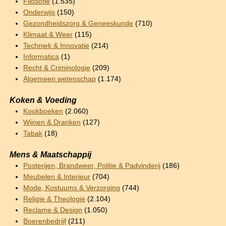
Filosofie
(1.535)
Onderwijs
(150)
Gezondheidszorg & Geneeskunde
(710)
Klimaat & Weer
(115)
Techniek & Innovatie
(214)
Informatica
(1)
Recht & Criminologie
(209)
Algemeen wetenschap
(1.174)
Koken & Voeding
Kookboeken
(2.060)
Wijnen & Dranken
(127)
Tabak
(18)
Mens & Maatschappij
Posterijen, Brandweer, Politie & Padvinderij
(186)
Meubelen & Interieur
(704)
Mode, Kostuums & Verzorging
(744)
Religie & Theologie
(2.104)
Reclame & Design
(1.050)
Boerenbedrijf
(211)