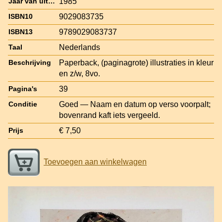
1985
Jaar van uitgave
9029083735
ISBN10
9789029083737
ISBN13
Nederlands
Taal
Paperback, (paginagrote) illustraties in kleur
Beschrijving
en z/w, 8vo.
39
Pagina's
Goed — Naam en datum op verso voorpalt;
Conditie
bovenrand kaft iets vergeeld.
€ 7,50
Prijs
Toevoegen aan winkelwagen