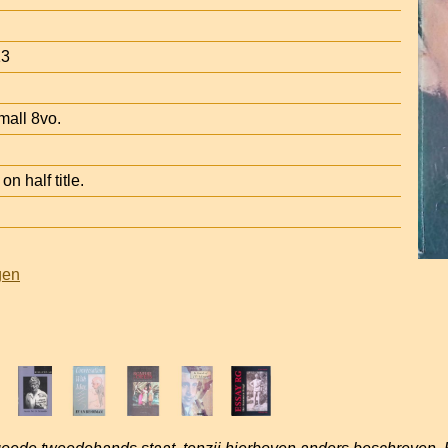
13
mall 8vo.
 half title.
gen