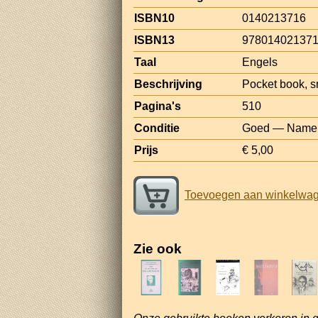
ISBN10
0140213716
ISBN13
97801402137
Taal
Engels
Beschrijving
Pocket book, s
Pagina's
510
Conditie
Goed — Name on
Prijs
€ 5,00
Toevoegen aan winkelwa
Zie ook