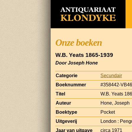
Onze boeken
W.B. Yeats 1865-1939
Door Joseph Hone
Categorie
Secundair
Boeknummer
#358442-VB4
Titel
W.B. Yeats 18
Auteur
Hone, Joseph
Boektype
Pocket
Uitgeverij
London : Peng
Jaar van uitgave
circa 1971