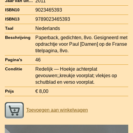
2011
Jaar van uitgave
9023465393
ISBN10
9789023465393
ISBN13
Nederlands
Taal
Paperback, gedichten, 8vo. Gesigneerd met
Beschrijving
opdrachtje voor Paul [Damen] op de Franse
titelpagina, 8vo.
46
Pagina's
Redelijk — Hoekje achterplat
Conditie
gevouwen;,kreukje voorplat; vlekjes op
schutblad en verso voorplat.
€ 8,00
Prijs
Toevoegen aan winkelwagen