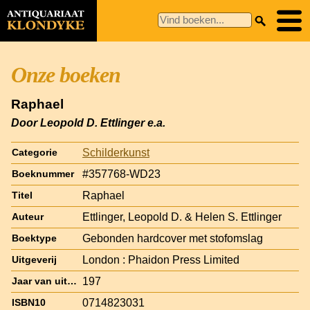
Onze boeken
Raphael
Door Leopold D. Ettlinger e.a.
Schilderkunst
Categorie
#357768-WD23
Boeknummer
Raphael
Titel
Ettlinger, Leopold D. & Helen S. Ettlinger
Auteur
Gebonden hardcover met stofomslag
Boektype
London : Phaidon Press Limited
Uitgeverij
197
Jaar van uitgave
0714823031
ISBN10