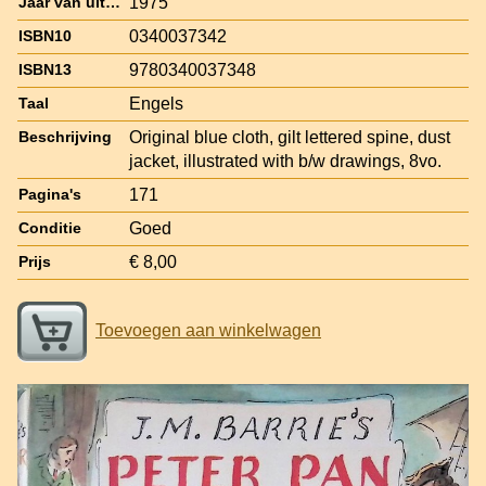
1975
Jaar van uitgave
0340037342
ISBN10
9780340037348
ISBN13
Engels
Taal
Original blue cloth, gilt lettered spine, dust
Beschrijving
jacket, illustrated with b/w drawings, 8vo.
171
Pagina's
Goed
Conditie
€ 8,00
Prijs
Toevoegen aan winkelwagen