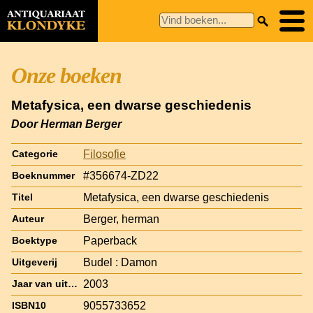
Onze boeken
Metafysica, een dwarse geschiedenis
Door Herman Berger
Filosofie
Categorie
#356674-ZD22
Boeknummer
Metafysica, een dwarse geschiedenis
Titel
Berger, herman
Auteur
Paperback
Boektype
Budel : Damon
Uitgeverij
2003
Jaar van uitgave
9055733652
ISBN10