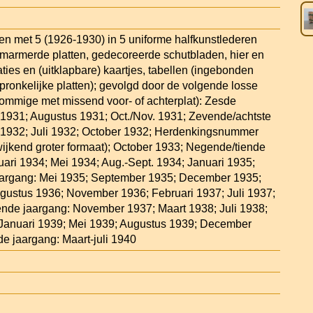
 en met 5 (1926-1930) in 5 uniforme halfkunstlederen
armerde platten, gedecoreerde schutbladen, hier en
raties en (uitklapbare) kaartjes, tabellen (ingebonden
pronkelijke platten); gevolgd door de volgende losse
sommige met missend voor- of achterplat): Zesde
l 1931; Augustus 1931; Oct./Nov. 1931; Zevende/achtste
l 1932; Juli 1932; October 1932; Herdenkingsnummer
ijkend groter formaat); October 1933; Negende/tiende
uari 1934; Mei 1934; Aug.-Sept. 1934; Januari 1935;
aargang: Mei 1935; September 1935; December 1935;
gustus 1936; November 1936; Februari 1937; Juli 1937;
ende jaargang: November 1937; Maart 1938; Juli 1938;
 Januari 1939; Mei 1939; Augustus 1939; December
de jaargang: Maart-juli 1940