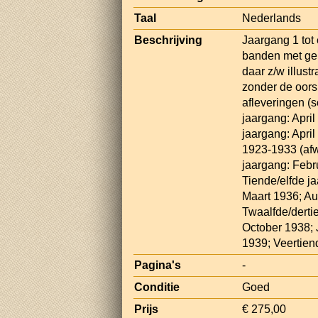
Taal
Nederlands
Beschrijving
Jaargang 1 tot
banden met gem
daar z/w illust
zonder de oors
afleveringen (
jaargang: Apri
jaargang: Apri
1923-1933 (afw
jaargang: Febr
Tiende/elfde j
Maart 1936; Au
Twaalfde/derti
October 1938;
1939; Veertien
Pagina's
-
Conditie
Goed
Prijs
€ 275,00