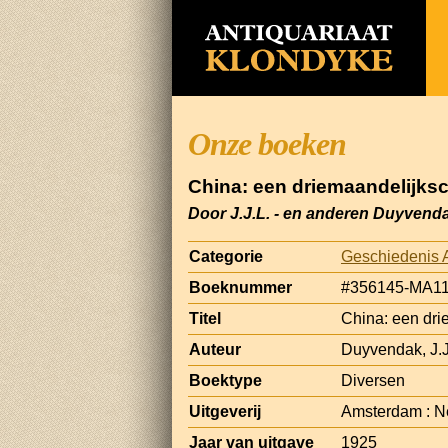
Onze boeken
China: een driemaandelijksch
Door J.J.L. - en anderen Duyvend
Categorie
Geschiedenis 
Boeknummer
#356145-MA1
Titel
China: een dri
Auteur
Duyvendak, J.J
Boektype
Diversen
Uitgeverij
Amsterdam : N
Jaar van uitgave
1925