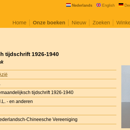
Nederlands
English
De
Home
Onze boeken
Nieuw
Zoeken
Wink
 tijdschrift 1926-1940
ak
Azië
1
emaandelijksch tijdschrift 1926-1940
.L. - en anderen
ederlandsch-Chineesche Vereeniging