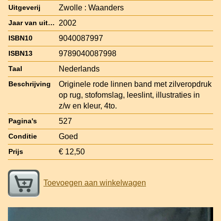
Zwolle : Waanders
Uitgeverij
2002
Jaar van uitgave
9040087997
ISBN10
9789040087998
ISBN13
Nederlands
Taal
Originele rode linnen band met zilveropdruk
Beschrijving
op rug, stofomslag, leeslint, illustraties in
z/w en kleur, 4to.
527
Pagina's
Goed
Conditie
€ 12,50
Prijs
Toevoegen aan winkelwagen