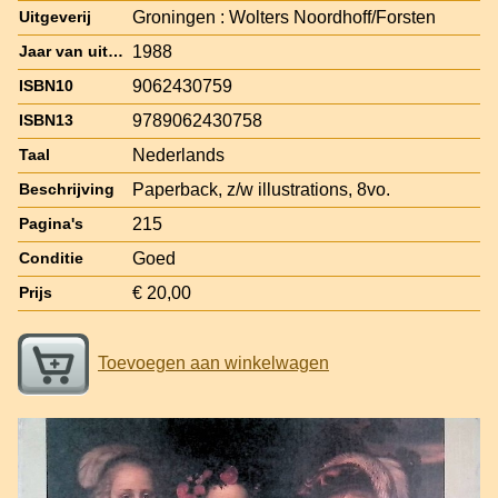
Groningen : Wolters Noordhoff/Forsten
Uitgeverij
1988
Jaar van uitgave
9062430759
ISBN10
9789062430758
ISBN13
Nederlands
Taal
Paperback, z/w illustrations, 8vo.
Beschrijving
215
Pagina's
Goed
Conditie
€ 20,00
Prijs
Toevoegen aan winkelwagen