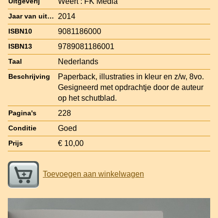
Weert : FK Media
Uitgeverij
2014
Jaar van uitgave
9081186000
ISBN10
9789081186001
ISBN13
Nederlands
Taal
Paperback, illustraties in kleur en z/w, 8vo.
Beschrijving
Gesigneerd met opdrachtje door de auteur
op het schutblad.
228
Pagina's
Goed
Conditie
€ 10,00
Prijs
Toevoegen aan winkelwagen