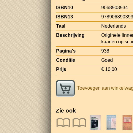
ISBN10
9068903934
ISBN13
97890689039
Taal
Nederlands
Beschrijving
Originele linnen
kaarten op sch
Pagina's
938
Conditie
Goed
Prijs
€ 10,00
Toevoegen aan winkelwa
Zie ook