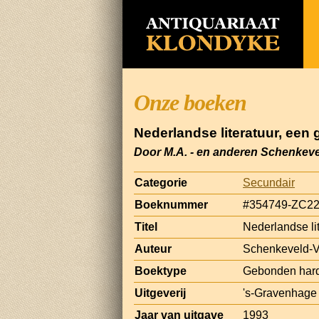
Onze boeken
Nederlandse literatuur, een
Door M.A. - en anderen Schenkev
Categorie
Secundair
Boeknummer
#354749-ZC2
Titel
Nederlandse li
Auteur
Schenkeveld-V
Boektype
Gebonden hard
Uitgeverij
's-Gravenhage :
Jaar van uitgave
1993