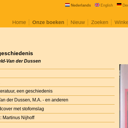
Nederlands
English
De
Home
Onze boeken
Nieuw
Zoeken
Wink
 geschiedenis
eld-Van der Dussen
2
teratuur, een geschiedenis
an der Dussen, M.A. - en anderen
cover met stofomslag
 Martinus Nijhoff