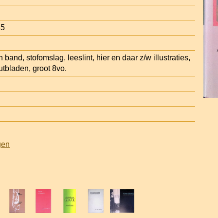
35
 band, stofomslag, leeslint, hier en daar z/w illustraties,
utbladen, groot 8vo.
gen