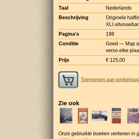
Taal
Nederlands
Beschrijving
Originele half
XLI uitvouwbare
Pagina's
198
Conditie
Goed — Map aan
verso elke plaa
Prijs
€ 125,00
Toevoegen aan winkelwa
Zie ook
Onze gebruikte boeken verkeren in 