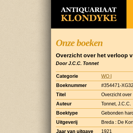
Onze boeken
Overzicht over het verloop 
Door J.C.C. Tonnet
Categorie
WO I
Boeknummer
#354471-XG3
Titel
Overzicht over
Auteur
Tonnet, J.C.C.
Boektype
Gebonden har
Uitgeverij
Breda : De Kon
Jaar van uitgave
1921