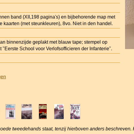
linnen band (XII,198 pagina's) en bijbehorende map met
 kaarten (met steunkleuren), 8vo. Niet in den handel.
 binnenzijde geplakt met blauw tape; stempel op
t "Eerste School voor Verlofsofficieren der Infanterie".
gen
goede tweedehands staat, tenzij hierboven anders beschreven. 