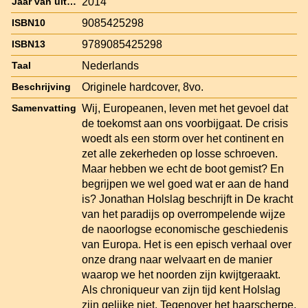
2014
Jaar van uitgave
9085425298
ISBN10
9789085425298
ISBN13
Nederlands
Taal
Originele hardcover, 8vo.
Beschrijving
Wij, Europeanen, leven met het gevoel dat
Samenvatting
de toekomst aan ons voorbijgaat. De crisis
woedt als een storm over het continent en
zet alle zekerheden op losse schroeven.
Maar hebben we echt de boot gemist? En
begrijpen we wel goed wat er aan de hand
is? Jonathan Holslag beschrijft in De kracht
van het paradijs op overrompelende wijze
de naoorlogse economische geschiedenis
van Europa. Het is een episch verhaal over
onze drang naar welvaart en de manier
waarop we het noorden zijn kwijtgeraakt.
Als chroniqueur van zijn tijd kent Holslag
zijn gelijke niet. Tegenover het haarscherpe,