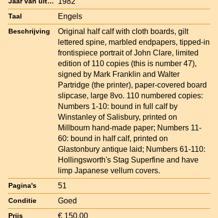
1982
Jaar van uitgave
Engels
Taal
Original half calf with cloth boards, gilt
Beschrijving
lettered spine, marbled endpapers, tipped-in
frontispiece portrait of John Clare, limited
edition of 110 copies (this is number 47),
signed by Mark Franklin and Walter
Partridge (the printer), paper-covered board
slipcase, large 8vo. 110 numbered copies:
Numbers 1-10: bound in full calf by
Winstanley of Salisbury, printed on
Millbourn hand-made paper; Numbers 11-
60: bound in half calf, printed on
Glastonbury antique laid; Numbers 61-110:
Hollingsworth's Stag Superfine and have
limp Japanese vellum covers.
51
Pagina's
Goed
Conditie
€ 150,00
Prijs