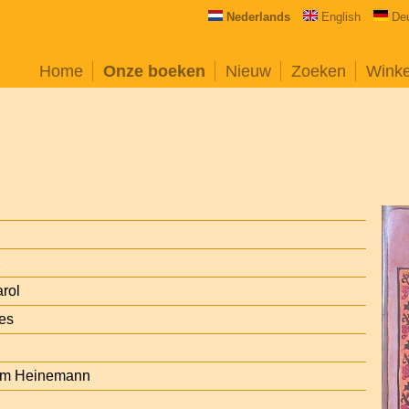
Nederlands
English
De
Home
Onze boeken
Nieuw
Zoeken
Wink
2
rol
es
iam Heinemann