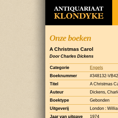
Onze boeken
A Christmas Carol
Door Charles Dickens
Categorie
Engels
Boeknummer
#348132-VB4
Titel
A Christmas Ca
Auteur
Dickens, Charl
Boektype
Gebonden
Uitgeverij
London : Will
Jaar van uitgave
1974