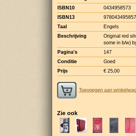
ISBN10
0434958573
ISBN13
97804349585
Taal
Engels
Beschrijving
Original red sil
some in b/w) b
Pagina's
147
Conditie
Goed
Prijs
€ 25,00
Toevoegen aan winkelwa
Zie ook