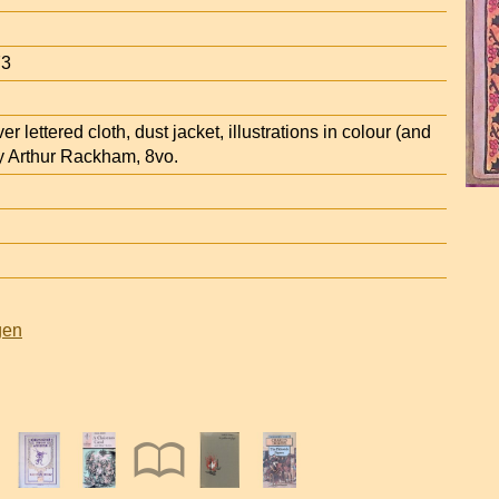
73
ver lettered cloth, dust jacket, illustrations in colour (and
y Arthur Rackham, 8vo.
gen