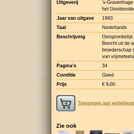
Uitgeverij
's-Gravenhage 
het Grootoost
Jaar van uitgave
1993
Taal
Nederlands
Beschrijving
Oorspronkelijk 
Bericht uit de
broederschap (
van vrijmetsel
Pagina's
34
Conditie
Goed
Prijs
€ 9,00
Toevoegen aan winkelwa
Zie ook