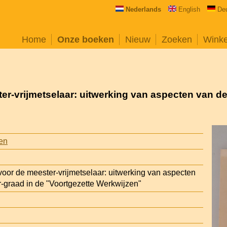
Nederlands
English
De
Home
Onze boeken
Nieuw
Zoeken
Wink
r-vrijmetselaar: uitwerking van aspecten van de
en
oor de meester-vrijmetselaar: uitwerking van aspecten
-graad in de "Voortgezette Werkwijzen"