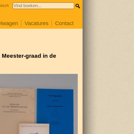
utsch
elwagen
Vacatures
Contact
 Meester-graad in de