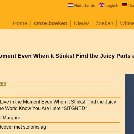
Nederlands
English
De
Home
Onze boeken
Nieuw
Zoeken
Wink
e Moment Even When It Stinks! Find the Juicy Part
ven
g: Live in the Moment Even When It Stinks! Find the Juicy
 the World Know You Are Here *SITGNED*
n Margaret
cover met stofomslag