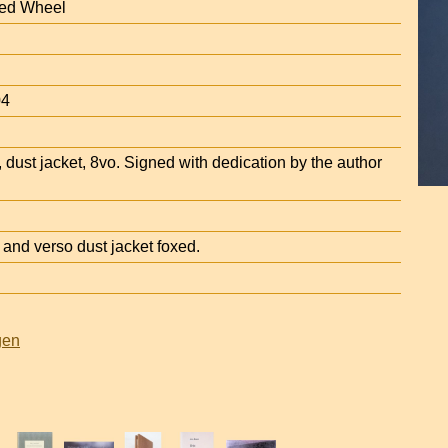
Red Wheel
04
 dust jacket, 8vo. Signed with dedication by the author
nd verso dust jacket foxed.
gen