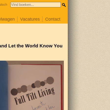
utsch
elwagen
Vacatures
Contact
s and Let the World Know You