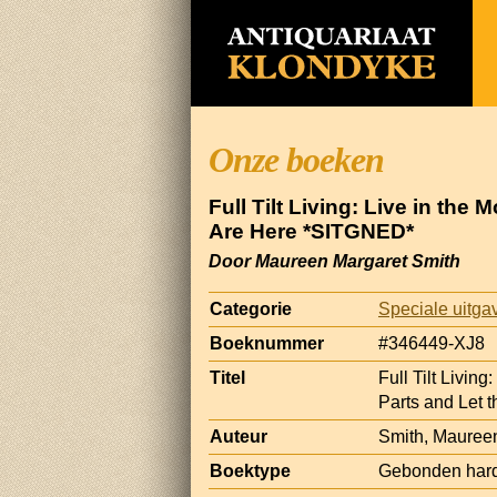
Onze boeken
Full Tilt Living: Live in th
Are Here *SITGNED*
Door Maureen Margaret Smith
Categorie
Speciale uitga
Boeknummer
#346449-XJ8
Titel
Full Tilt Livin
Parts and Let
Auteur
Smith, Mauree
Boektype
Gebonden hard