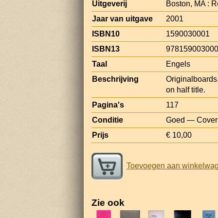
Uitgeverij
Boston, MA : 
Jaar van uitgave
2001
ISBN10
1590030001
ISBN13
97815900300
Taal
Engels
Beschrijving
Originalboards,
on half title.
Pagina's
117
Conditie
Goed — Cover a
Prijs
€ 10,00
Toevoegen aan winkelwa
Zie ook