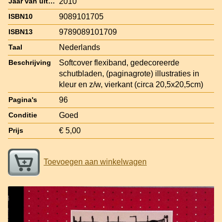
2010
Jaar van uitgave
9089101705
ISBN10
9789089101709
ISBN13
Nederlands
Taal
Softcover flexiband, gedecoreerde
Beschrijving
schutbladen, (paginagrote) illustraties in
kleur en z/w, vierkant (circa 20,5x20,5cm)
96
Pagina's
Goed
Conditie
€ 5,00
Prijs
Toevoegen aan winkelwagen