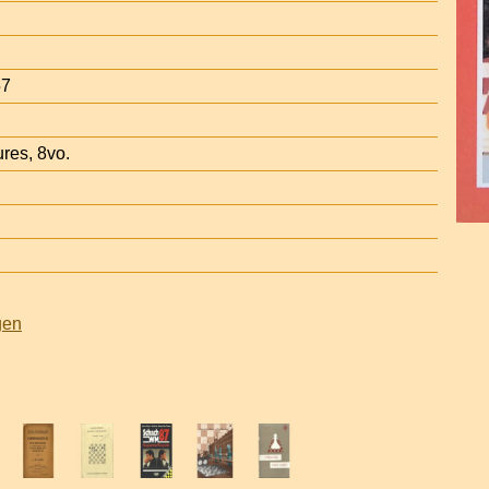
57
res, 8vo.
gen