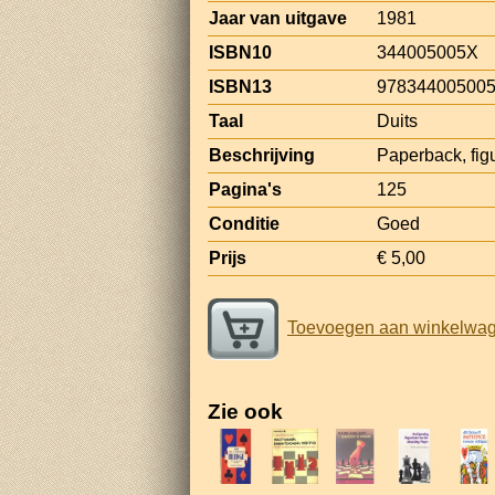
Jaar van uitgave
1981
ISBN10
344005005X
ISBN13
97834400500
Taal
Duits
Beschrijving
Paperback, figu
Pagina's
125
Conditie
Goed
Prijs
€ 5,00
Toevoegen aan winkelwa
Zie ook