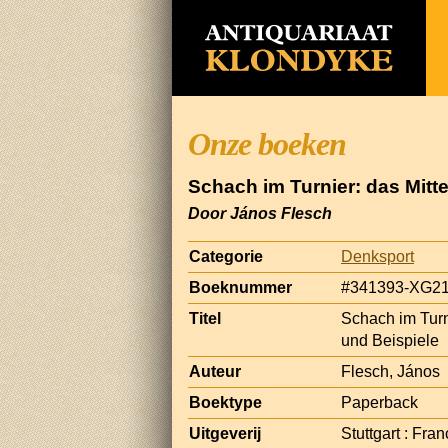
Onze boeken
Schach im Turnier: das Mitt
Door János Flesch
Categorie
Denksport
Boeknummer
#341393-XG2
Titel
Schach im Turn
und Beispiele
Auteur
Flesch, János
Boektype
Paperback
Uitgeverij
Stuttgart : Fr