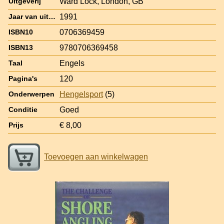
Ward Lock, London, GB
Uitgeverij
1991
Jaar van uitgave
0706369459
ISBN10
9780706369458
ISBN13
Engels
Taal
120
Pagina's
Hengelsport
(5)
Onderwerpen
Goed
Conditie
€ 8,00
Prijs
Toevoegen aan winkelwagen