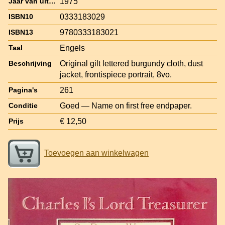
1975
Jaar van uitgave
0333183029
ISBN10
9780333183021
ISBN13
Engels
Taal
Original gilt lettered burgundy cloth, dust
Beschrijving
jacket, frontispiece portrait, 8vo.
261
Pagina's
Goed — Name on first free endpaper.
Conditie
€ 12,50
Prijs
Toevoegen aan winkelwagen