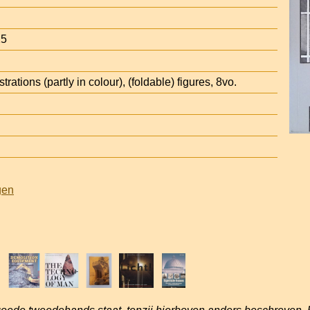
25
trations (partly in colour), (foldable) figures, 8vo.
gen