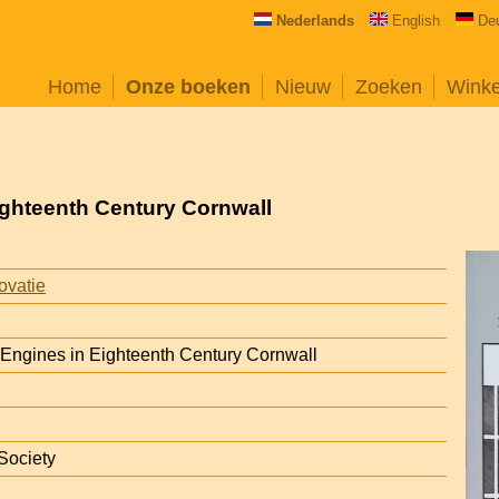
Nederlands
English
De
Home
Onze boeken
Nieuw
Zoeken
Wink
ghteenth Century Cornwall
ovatie
Engines in Eighteenth Century Cornwall
 Society