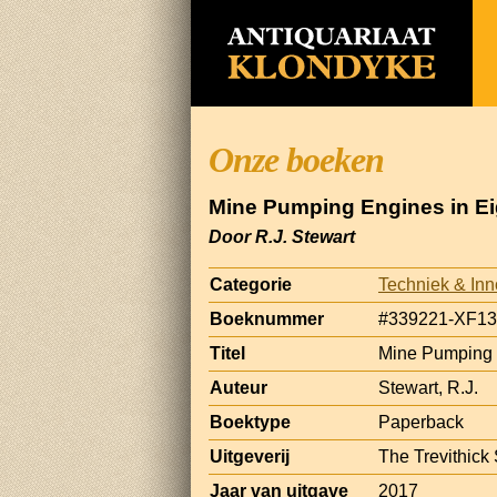
Onze boeken
Mine Pumping Engines in Ei
Door R.J. Stewart
Categorie
Techniek & Inn
Boeknummer
#339221-XF13
Titel
Mine Pumping 
Auteur
Stewart, R.J.
Boektype
Paperback
Uitgeverij
The Trevithick
Jaar van uitgave
2017