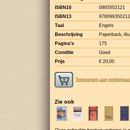
ISBN10
0993502121
ISBN13
97809935021
Taal
Engels
Beschrijving
Paperback, illus
Pagina's
175
Conditie
Goed
Prijs
€ 20,00
Toevoegen aan winkelwa
Zie ook