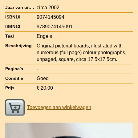
circa 2002
Jaar van uitgave
9074145094
ISBN10
9789074145091
ISBN13
Engels
Taal
Original pictorial boards, illustrated with
Beschrijving
numerous (full page) colour photographs,
unpaged, square, circa 17.5x17.5cm.
-
Pagina's
Goed
Conditie
€ 20,00
Prijs
Toevoegen aan winkelwagen