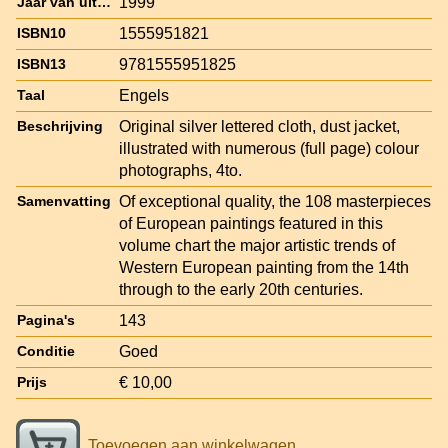
1999
Jaar van uitgave
1555951821
ISBN10
9781555951825
ISBN13
Engels
Taal
Original silver lettered cloth, dust jacket,
Beschrijving
illustrated with numerous (full page) colour
photographs, 4to.
Of exceptional quality, the 108 masterpieces
Samenvatting
of European paintings featured in this
volume chart the major artistic trends of
Western European painting from the 14th
through to the early 20th centuries.
143
Pagina's
Goed
Conditie
€ 10,00
Prijs
Toevoegen aan winkelwagen