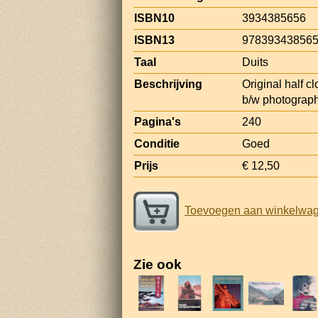
ISBN10
3934385656
ISBN13
97839343856
Taal
Duits
Beschrijving
Original half cl
b/w photograph
Pagina's
240
Conditie
Goed
Prijs
€ 12,50
Toevoegen aan winkelwa
Zie ook