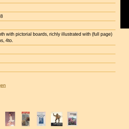
58
oth with pictorial boards, richly illustrated with (full page)
s, 4to.
gen