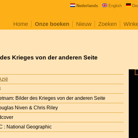
Nederlands
English
De
Home
Onze boeken
Nieuw
Zoeken
Wink
 des Krieges von der anderen Seite
Azië
8
etnam: Bilder des Krieges von der anderen Seite
uglas Niven & Chris Riley
dcover
 : National Geographic