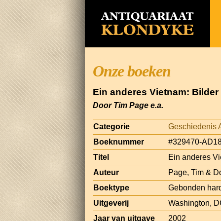
Onze boeken
Ein anderes Vietnam: Bilder
Door Tim Page e.a.
Categorie
Geschiedenis 
Boeknummer
#329470-AD1
Titel
Ein anderes Vi
Auteur
Page, Tim & Do
Boektype
Gebonden har
Uitgeverij
Washington, DC
Jaar van uitgave
2002