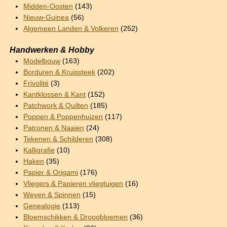
Midden-Oosten
(143)
Nieuw-Guinea
(56)
Algemeen Landen & Volkeren
(252)
Handwerken & Hobby
Modelbouw
(163)
Borduren & Kruissteek
(202)
Frivolité
(3)
Kantklossen & Kant
(152)
Patchwork & Quilten
(185)
Poppen & Poppenhuizen
(117)
Patronen & Naaien
(24)
Tekenen & Schilderen
(308)
Kalligrafie
(10)
Haken
(35)
Papier & Origami
(176)
Vliegers & Papieren vliegtuigen
(16)
Weven & Spinnen
(15)
Genealogie
(113)
Bloemschikken & Droogbloemen
(36)