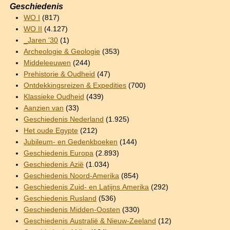
Geschiedenis
WO I
(817)
WO II
(4.127)
_Jaren '30
(1)
Archeologie & Geologie
(353)
Middeleeuwen
(244)
Prehistorie & Oudheid
(47)
Ontdekkingsreizen & Expedities
(700)
Klassieke Oudheid
(439)
Aanzien van
(33)
Geschiedenis Nederland
(1.925)
Het oude Egypte
(212)
Jubileum- en Gedenkboeken
(144)
Geschiedenis Europa
(2.893)
Geschiedenis Azië
(1.034)
Geschiedenis Noord-Amerika
(854)
Geschiedenis Zuid- en Latijns Amerika
(292)
Geschiedenis Rusland
(536)
Geschiedenis Midden-Oosten
(330)
Geschiedenis Australië & Nieuw-Zeeland
(12)