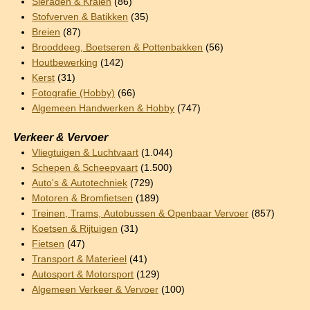
Sieraden & Kralen
(86)
Stofverven & Batikken
(35)
Breien
(87)
Brooddeeg, Boetseren & Pottenbakken
(56)
Houtbewerking
(142)
Kerst
(31)
Fotografie (Hobby)
(66)
Algemeen Handwerken & Hobby
(747)
Verkeer & Vervoer
Vliegtuigen & Luchtvaart
(1.044)
Schepen & Scheepvaart
(1.500)
Auto's & Autotechniek
(729)
Motoren & Bromfietsen
(189)
Treinen, Trams, Autobussen & Openbaar Vervoer
(857)
Koetsen & Rijtuigen
(31)
Fietsen
(47)
Transport & Materieel
(41)
Autosport & Motorsport
(129)
Algemeen Verkeer & Vervoer
(100)