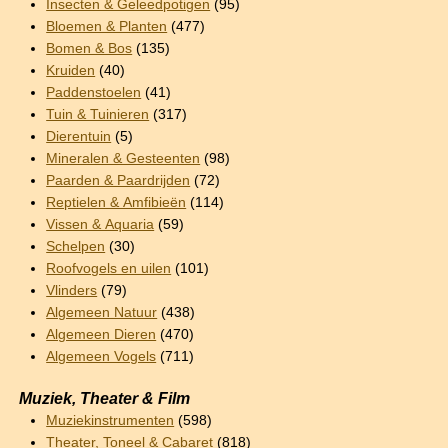
Insecten & Geleedpotigen
(95)
Bloemen & Planten
(477)
Bomen & Bos
(135)
Kruiden
(40)
Paddenstoelen
(41)
Tuin & Tuinieren
(317)
Dierentuin
(5)
Mineralen & Gesteenten
(98)
Paarden & Paardrijden
(72)
Reptielen & Amfibieën
(114)
Vissen & Aquaria
(59)
Schelpen
(30)
Roofvogels en uilen
(101)
Vlinders
(79)
Algemeen Natuur
(438)
Algemeen Dieren
(470)
Algemeen Vogels
(711)
Muziek, Theater & Film
Muziekinstrumenten
(598)
Theater, Toneel & Cabaret
(818)