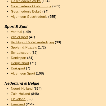
Geschiedenis Afrika
(164)
Geschiedenis Oost-Europa
(261)
Geschiedenis België
(94)
Algemeen Geschiedenis
(955)
Sport & Spel
Voetbal
(149)
Wielersport
(47)
Vechtsport & Zelfverdediging
(30)
Spelen & Puzzels
(172)
Schaatssport
(32)
Denksport
(84)
Hengelsport
(71)
Duiksport
(7)
Algemeen Sport
(198)
Nederland & België
Noord-Holland
(874)
Zuid-Holland
(848)
Flevoland
(52)
Friesland
(254)