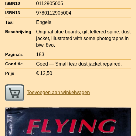
0112905005
ISBN10
9780112905004
ISBN13
Engels
Taal
Original blue boards, gilt lettered spine, dust
Beschrijving
jacket, illustrated with some photographs in
b/w, 8vo.
183
Pagina's
Goed — Small tear dust jacket repaired.
Conditie
€ 12,50
Prijs
Toevoegen aan winkelwagen