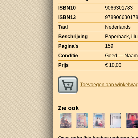
ISBN10
9066301783
ISBN13
97890663017
Taal
Nederlands
Beschrijving
Paperback, illus
Pagina's
159
Conditie
Goed — Naam e
Prijs
€ 10,00
Toevoegen aan winkelwa
Zie ook