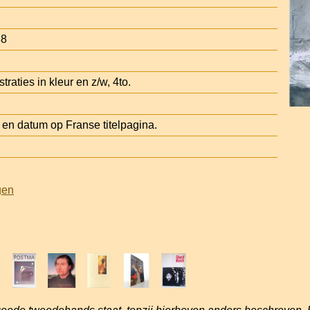
88
traties in kleur en z/w, 4to.
n datum op Franse titelpagina.
gen