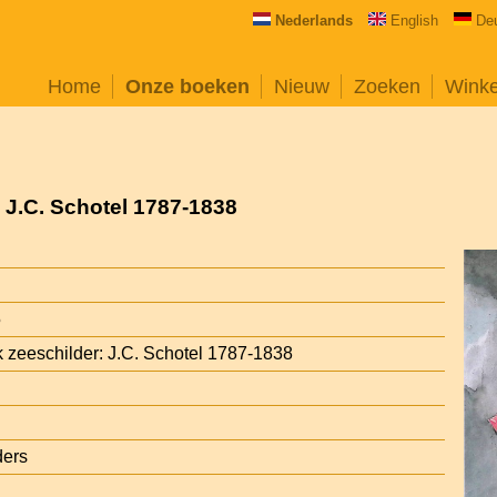
Nederlands
English
De
Home
Onze boeken
Nieuw
Zoeken
Wink
: J.C. Schotel 1787-1838
5
jk zeeschilder: J.C. Schotel 1787-1838
ders