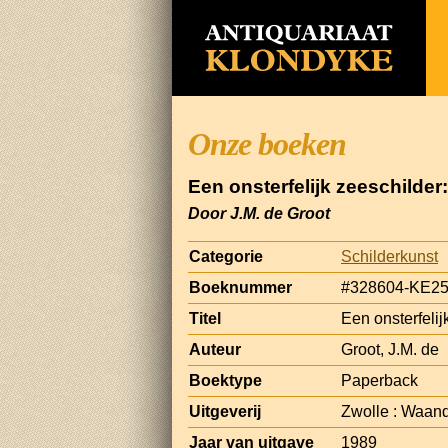
Onze boeken
Een onsterfelijk zeeschilder
Door J.M. de Groot
Categorie
Schilderkunst
Boeknummer
#328604-KE2
Titel
Een onsterfeli
Auteur
Groot, J.M. de
Boektype
Paperback
Uitgeverij
Zwolle : Waan
Jaar van uitgave
1989