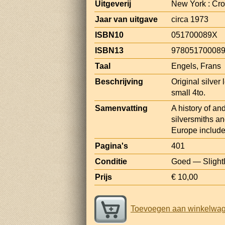
Uitgeverij
New York : Cr
Jaar van uitgave
circa 1973
ISBN10
051700089X
ISBN13
97805170008
Taal
Engels, Frans
Beschrijving
Original silver 
small 4to.
Samenvatting
A history of an
silversmiths an
Europe include
Pagina's
401
Conditie
Goed — Slightly
Prijs
€ 10,00
Toevoegen aan winkelwa