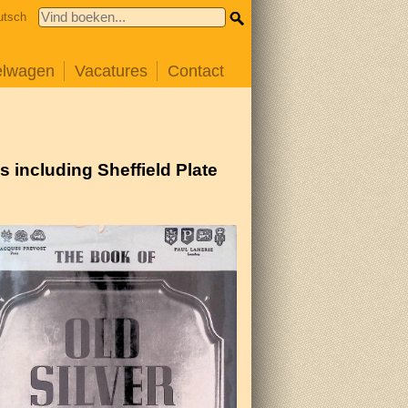
utsch
elwagen
Vacatures
Contact
s including Sheffield Plate