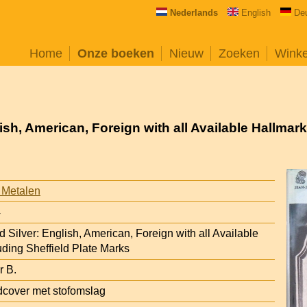
Nederlands
English
De
Home
Onze boeken
Nieuw
Zoeken
Wink
ish, American, Foreign with all Available Hallmark
 Metalen
4
 Silver: English, American, Foreign with all Available
uding Sheffield Plate Marks
r B.
cover met stofomslag