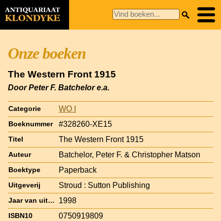
Onze boeken
The Western Front 1915
Door Peter F. Batchelor e.a.
WO I
Categorie
#328260-XE15
Boeknummer
The Western Front 1915
Titel
Batchelor, Peter F. & Christopher Matson
Auteur
Paperback
Boektype
Stroud : Sutton Publishing
Uitgeverij
1998
Jaar van uitgave
0750919809
ISBN10