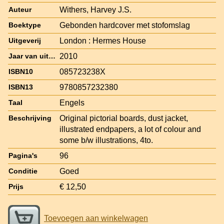
Withers, Harvey J.S.
Auteur
Gebonden hardcover met stofomslag
Boektype
London : Hermes House
Uitgeverij
2010
Jaar van uitgave
085723238X
ISBN10
9780857232380
ISBN13
Engels
Taal
Original pictorial boards, dust jacket,
Beschrijving
illustrated endpapers, a lot of colour and
some b/w illustrations, 4to.
96
Pagina's
Goed
Conditie
€ 12,50
Prijs
Toevoegen aan winkelwagen