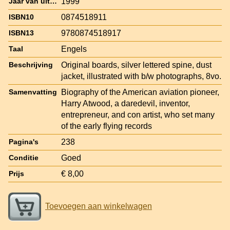
1999
Jaar van uitgave
0874518911
ISBN10
9780874518917
ISBN13
Engels
Taal
Original boards, silver lettered spine, dust
Beschrijving
jacket, illustrated with b/w photographs, 8vo.
Biography of the American aviation pioneer,
Samenvatting
Harry Atwood, a daredevil, inventor,
entrepreneur, and con artist, who set many
of the early flying records
238
Pagina's
Goed
Conditie
€ 8,00
Prijs
Toevoegen aan winkelwagen