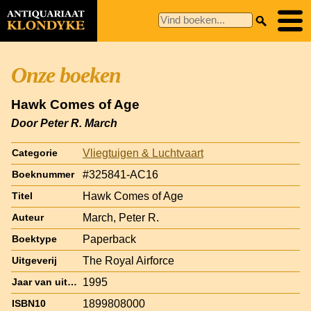
Onze boeken
Hawk Comes of Age
Door Peter R. March
Vliegtuigen & Luchtvaart
Categorie
#325841-AC16
Boeknummer
Hawk Comes of Age
Titel
March, Peter R.
Auteur
Paperback
Boektype
The Royal Airforce
Uitgeverij
1995
Jaar van uitgave
1899808000
ISBN10