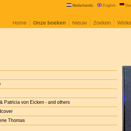
Nederlands
English
De
Home
Onze boeken
Nieuw
Zoeken
Wink
0
& Patricia von Eicken - and others
dcover
erie Thomas