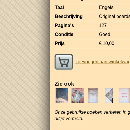
Taal
Engels
Beschrijving
Original boards,
Pagina's
127
Conditie
Goed
Prijs
€ 10,00
Toevoegen aan winkelwa
Zie ook
Onze gebruikte boeken verkeren in 
altijd vermeld.