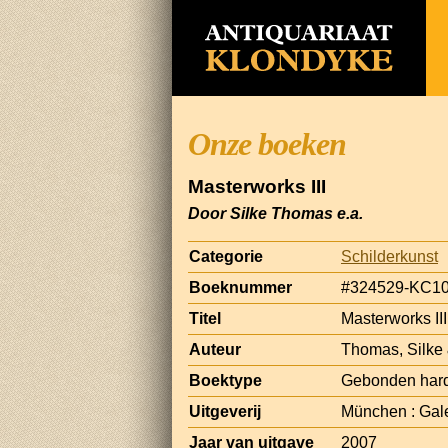
Onze boeken
Masterworks III
Door Silke Thomas e.a.
Categorie
Schilderkunst
Boeknummer
#324529-KC1
Titel
Masterworks III
Auteur
Thomas, Silke 
Boektype
Gebonden har
Uitgeverij
München : Gal
Jaar van uitgave
2007