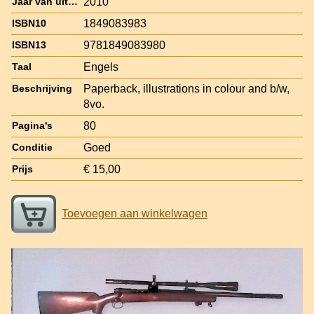
2010
Jaar van uitgave
1849083983
ISBN10
9781849083980
ISBN13
Engels
Taal
Paperback, illustrations in colour and b/w,
Beschrijving
8vo.
80
Pagina's
Goed
Conditie
€ 15,00
Prijs
Toevoegen aan winkelwagen