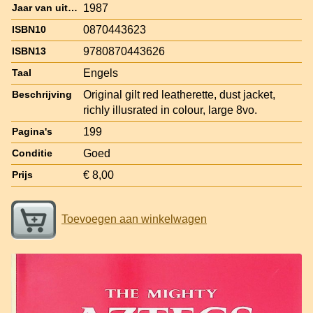
1987
Jaar van uitgave
0870443623
ISBN10
9780870443626
ISBN13
Engels
Taal
Original gilt red leatherette, dust jacket,
Beschrijving
richly illusrated in colour, large 8vo.
199
Pagina's
Goed
Conditie
€ 8,00
Prijs
Toevoegen aan winkelwagen