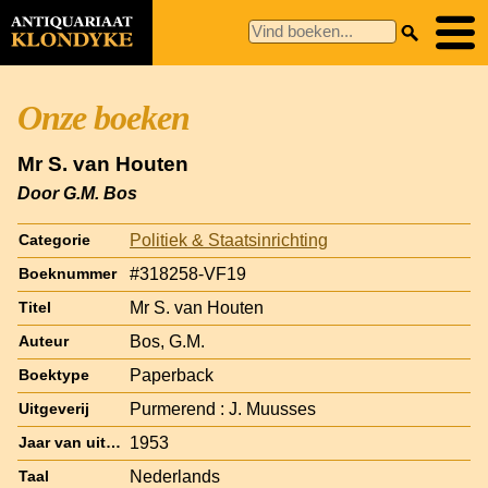
Onze boeken
Mr S. van Houten
Door G.M. Bos
Politiek & Staatsinrichting
Categorie
#318258-VF19
Boeknummer
Mr S. van Houten
Titel
Bos, G.M.
Auteur
Paperback
Boektype
Purmerend : J. Muusses
Uitgeverij
1953
Jaar van uitgave
Nederlands
Taal