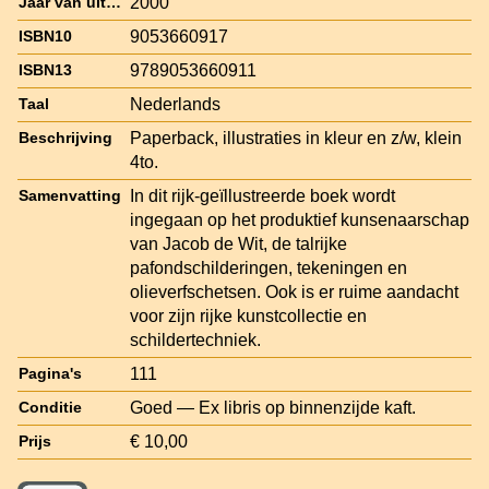
2000
Jaar van uitgave
9053660917
ISBN10
9789053660911
ISBN13
Nederlands
Taal
Paperback, illustraties in kleur en z/w, klein
Beschrijving
4to.
In dit rijk-geïllustreerde boek wordt
Samenvatting
ingegaan op het produktief kunsenaarschap
van Jacob de Wit, de talrijke
pafondschilderingen, tekeningen en
olieverfschetsen. Ook is er ruime aandacht
voor zijn rijke kunstcollectie en
schildertechniek.
111
Pagina's
Goed — Ex libris op binnenzijde kaft.
Conditie
€ 10,00
Prijs