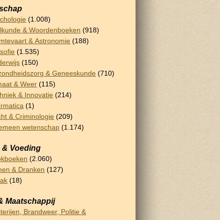
schap
chologie
(1.008)
lkunde & Woordenboeken
(918)
mtevaart & Astronomie
(188)
osofie
(1.535)
erwijs
(150)
ondheidszorg & Geneeskunde
(710)
maat & Weer
(115)
hniek & Innovatie
(214)
ormatica
(1)
ht & Criminologie
(209)
gemeen wetenschap
(1.174)
 & Voeding
okboeken
(2.060)
nen & Dranken
(127)
bak
(18)
& Maatschappij
terijen, Brandweer, Politie &