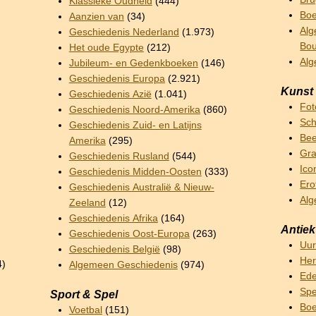
Klassieke Oudheid
(444)
Boe
Aanzien van
(34)
Alg
Geschiedenis Nederland
(1.973)
Bo
Het oude Egypte
(212)
Al
Jubileum- en Gedenkboeken
(146)
Geschiedenis Europa
(2.921)
Kunst
Geschiedenis Azië
(1.041)
Fot
Geschiedenis Noord-Amerika
(860)
Sch
Geschiedenis Zuid- en Latijns
Bee
Amerika
(295)
Gra
Geschiedenis Rusland
(544)
Ico
Geschiedenis Midden-Oosten
(333)
Ero
Geschiedenis Australië & Nieuw-
Alg
Zeeland
(12)
Geschiedenis Afrika
(164)
Antiek
Geschiedenis Oost-Europa
(263)
Uu
Geschiedenis België
(98)
Her
4)
Algemeen Geschiedenis
(974)
Ede
Sp
Sport & Spel
Boe
Voetbal
(151)