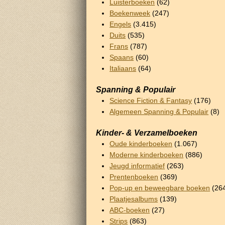
Luisterboeken
(62)
Boekenweek
(247)
Engels
(3.415)
Duits
(535)
Frans
(787)
Spaans
(60)
Italiaans
(64)
Spanning & Populair
Science Fiction & Fantasy
(176)
Algemeen Spanning & Populair
(8)
Kinder- & Verzamelboeken
Oude kinderboeken
(1.067)
Moderne kinderboeken
(886)
Jeugd informatief
(263)
Prentenboeken
(369)
Pop-up en beweegbare boeken
(26
Plaatjesalbums
(139)
ABC-boeken
(27)
Strips
(863)