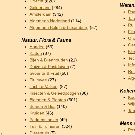
Utrecht
(820)
Weten
Gelderland
(284)
Psy
Amsterdam
(942)
Taa
Algemeen Nederland
(114)
Rui
Algemeen België & Luxemburg
(57)
Fil
Ond
Natuur, Flora & Fauna
Gez
Honden
(63)
Kli
Katten
(87)
Tec
Bijen & Bijenhouden
(21)
Inf
Duiven & Postduiven
(7)
Rec
Groente & Fruit
(58)
Al
Pluimvee
(27)
Jacht & Valkerij
(87)
Koken
Insecten & Geleedpotigen
(98)
Ko
Bloemen & Planten
(501)
Wij
Bomen & Bos
(140)
Ta
Kruiden
(46)
Paddenstoelen
(49)
Mens 
Tuin & Tuinieren
(324)
Pos
Dierentuin
(5)
)