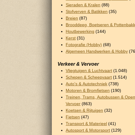
Sieraden & Kralen
(88)
Stofverven & Batikken
(35)
Breien
(87)
Brooddeeg, Boetseren & Pottenbak
Houtbewerking
(144)
Kerst
(31)
Fotografie (Hobby)
(68)
Algemeen Handwerken & Hobby
(76
Verkeer & Vervoer
Vliegtuigen & Luchtvaart
(1.048)
Schepen & Scheepvaart
(1.514)
Auto's & Autotechniek
(738)
Motoren & Bromfietsen
(190)
Treinen, Trams, Autobussen & Ope
Vervoer
(863)
Koetsen & Rijtuigen
(32)
Fietsen
(47)
Transport & Materieel
(41)
Autosport & Motorsport
(129)