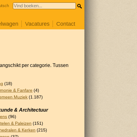
utsch
elwagen
Vacatures
Contact
rangschikt per categorie. Tussen
ng
(18)
monie & Fanfare
(4)
emeen Muziek
(1.187)
unde & Architectuur
lens
(96)
telen & Paleizen
(151)
hedralen & Kerken
(215)
uggen
(37)