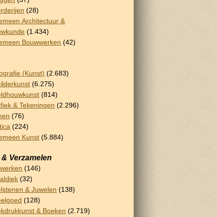
rderijen
(28)
emeen Architectuur &
uwkunde
(1.434)
gemeen Bouwwerken
(42)
ografie (Kunst)
(2.683)
ilderkunst
(6.275)
ldhouwkunst
(814)
fiek & Tekeningen
(2.296)
nen
(76)
tica
(224)
emeen Kunst
(5.884)
 & Verzamelen
rwerken
(146)
aldiek
(32)
lstenen & Juwelen
(138)
eelgoed
(128)
kdrukkunst & Boeken
(2.719)