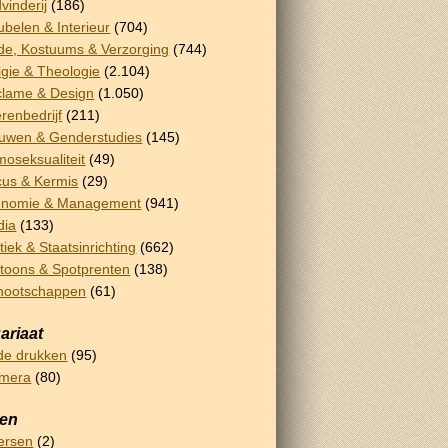
vinderij
(186)
belen & Interieur
(704)
e, Kostuums & Verzorging
(744)
igie & Theologie
(2.104)
lame & Design
(1.050)
renbedrijf
(211)
uwen & Genderstudies
(145)
oseksualiteit
(49)
cus & Kermis
(29)
onomie & Management
(941)
dia
(133)
itiek & Staatsinrichting
(662)
toons & Spotprenten
(138)
nootschappen
(61)
ariaat
e drukken
(95)
emera
(80)
sen
ersen
(2)