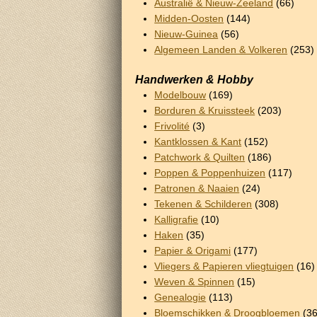
Australië & Nieuw-Zeeland
(66)
Midden-Oosten
(144)
Nieuw-Guinea
(56)
Algemeen Landen & Volkeren
(253)
Handwerken & Hobby
Modelbouw
(169)
Borduren & Kruissteek
(203)
Frivolité
(3)
Kantklossen & Kant
(152)
Patchwork & Quilten
(186)
Poppen & Poppenhuizen
(117)
Patronen & Naaien
(24)
Tekenen & Schilderen
(308)
Kalligrafie
(10)
Haken
(35)
Papier & Origami
(177)
Vliegers & Papieren vliegtuigen
(16)
Weven & Spinnen
(15)
Genealogie
(113)
Bloemschikken & Droogbloemen
(36