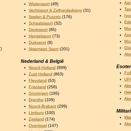
Aar
Wielersport
(49)
Tap
Vechtsport & Zelfverdediging
(31)
Ivo
Spelen & Puzzels
(176)
Ede
Schaatssport
(32)
Mun
Denksport
(85)
Ans
Hengelsport
(73)
Mo
Duiksport
(8)
Gla
7)
Algemeen Sport
(201)
Alg
Nederland & België
Esoter
Noord-Holland
(899)
Fol
Zuid-Holland
(863)
UFO
Flevoland
(53)
Alt
Friesland
(258)
Hek
Groningen
(185)
Alg
Drenthe
(109)
Noord-Brabant
(299)
Militar
Limburg
(100)
Wa
Zeeland
(174)
Alg
Overijssel
(147)