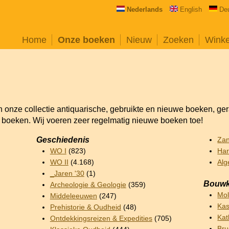
Nederlands
English
De
Home
Onze boeken
Nieuw
Zoeken
Wink
an onze collectie antiquarische, gebruikte en nieuwe boeken, ge
e boeken. Wij voeren zeer regelmatig nieuwe boeken toe!
Geschiedenis
Za
WO I
(823)
Har
WO II
(4.168)
Alg
_Jaren '30
(1)
Bouwk
Archeologie & Geologie
(359)
Mo
Middeleeuwen
(247)
Kas
Prehistorie & Oudheid
(48)
Kat
Ontdekkingsreizen & Expedities
(705)
Br