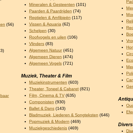
Pad
Mineralen & Gesteenten
(101)
Meu
Paarden & Paardrijden
(74)
Mod
Reptielen & Amfibieën
(117)
Rel
Vissen & Aquaria
(62)
ken
(56)
Rec
Schelpen
(30)
Boe
Roofvogels en uilen
(106)
Vro
Vlinders
(83)
Hom
Algemeen Natuur
(451)
3)
Cir
Algemeen Dieren
(474)
Ec
Algemeen Vogels
(721)
Me
Pol
Muziek, Theater & Film
Car
Muziekinstrumenten
(603)
Ge
Theater, Toneel & Cabaret
(821)
Film, Cinema & TV
(635)
nbaar
Antiqu
Componisten
(930)
Oud
Ballet & Dans
(143)
Ef
Bladmuziek, Liederen & Songteksten
(646)
Popmuziek & Modern
(469)
Diver
Muziekgeschiedenis
(469)
Div