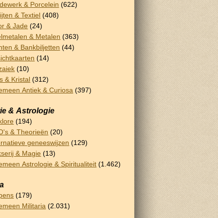
dewerk & Porcelein
(622)
ijten & Textiel
(408)
or & Jade
(24)
lmetalen & Metalen
(363)
ten & Bankbiljetten
(44)
ichtkaarten
(14)
zaiek
(10)
s & Kristal
(312)
emeen Antiek & Curiosa
(397)
ie & Astrologie
klore
(194)
's & Theorieën
(20)
ernatieve geneeswijzen
(129)
serij & Magie
(13)
emeen Astrologie & Spiritualiteit
(1.462)
ia
pens
(179)
emeen Militaria
(2.031)