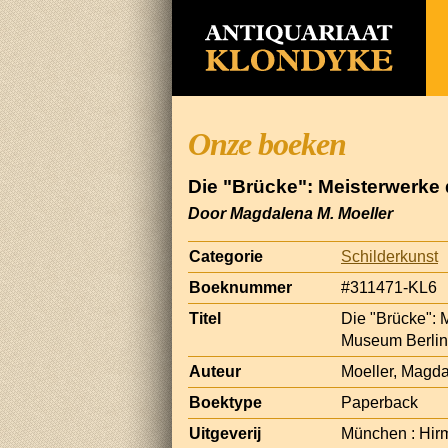
Onze boeken
Die "Brücke": Meisterwerk
Door Magdalena M. Moeller
Categorie
Schilderkunst
Boeknummer
#311471-KL6
Titel
Die "Brücke":
Museum Berlin
Auteur
Moeller, Magd
Boektype
Paperback
Uitgeverij
München : Hir