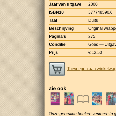
Jaar van uitgave
2000
ISBN10
377748590X
Taal
Duits
Beschrijving
Original wrapper
Pagina's
275
Conditie
Goed — Uitgave
Prijs
€ 12,50
Toevoegen aan winkelwa
Zie ook
Onze gebruikte boeken verkeren in 