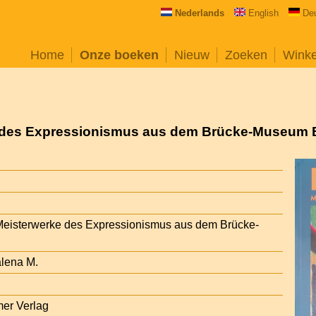
Nederlands
English
De
Home
Onze boeken
Nieuw
Zoeken
Wink
e des Expressionismus aus dem Brücke-Museum B
 Meisterwerke des Expressionismus aus dem Brücke-
alena M.
mer Verlag