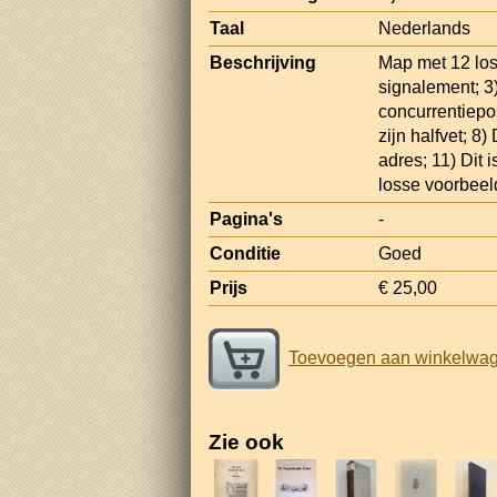
Taal
Nederlands
Beschrijving
Map met 12 losse
signalement; 3) 
concurrentieposit
zijn halfvet; 8)
adres; 11) Dit 
losse voorbeel
Pagina's
-
Conditie
Goed
Prijs
€ 25,00
Toevoegen aan winkelwa
Zie ook