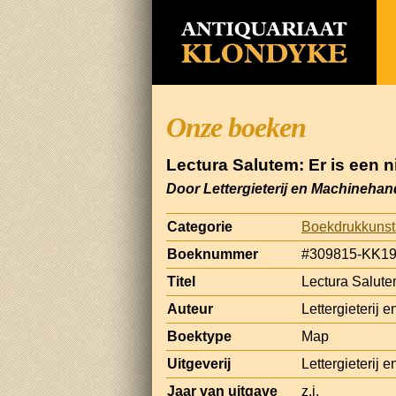
Onze boeken
Lectura Salutem: Er is een n
Door Lettergieterij en Machineha
Categorie
Boekdrukkunst
Boeknummer
#309815-KK1
Titel
Lectura Salutem
Auteur
Lettergieterij
Boektype
Map
Uitgeverij
Lettergieterij
Jaar van uitgave
z.j.