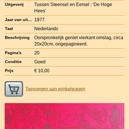
Tussen Steensel en Eersel : 'De Hoge
Uitgeverij
Hees'
1977
Jaar van uitgave
Nederlands
Taal
Oorspronkelijk geniet vierkant omslag, circa
Beschrijving
20x20cm, ongepagineerd.
20
Pagina's
Goed
Conditie
€ 10,00
Prijs
Toevoegen aan winkelwagen